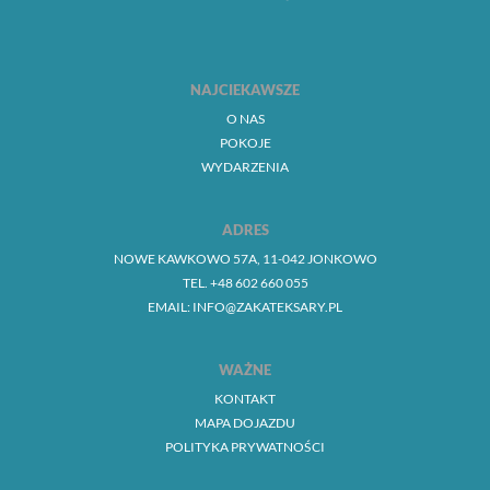
NAJCIEKAWSZE
O NAS
POKOJE
WYDARZENIA
ADRES
NOWE KAWKOWO 57A, 11-042 JONKOWO
TEL. +48 602 660 055
EMAIL: INFO@ZAKATEKSARY.PL
WAŻNE
KONTAKT
MAPA DOJAZDU
POLITYKA PRYWATNOŚCI